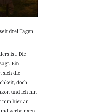
seit drei Tagen
ers ist. Die
agt. Ein
 sich die
chkeit, doch
akon und ich hin
 nun hier an
 und verbringen