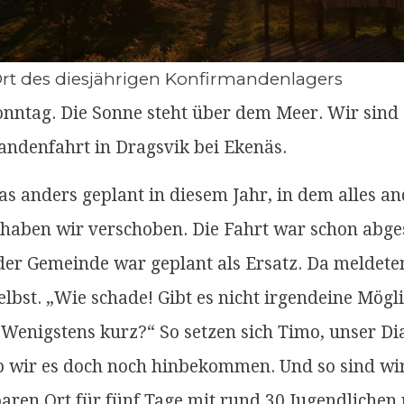
Ort des diesjährigen Konfirmandenlagers
nntag. Die Sonne steht über dem Meer. Wir sind 
andenfahrt in Dragsvik bei Ekenäs.
as anders geplant in diesem Jahr, in dem alles and
haben wir verschoben. Die Fahrt war schon abges
er Gemeinde war geplant als Ersatz. Da meldeten
bst. „Wie schade! Gibt es nicht irgendeine Mögli
 Wenigstens kurz?“ So setzen sich Timo, unser Di
b wir es doch noch hinbekommen. Und so sind wir
ren Ort für fünf Tage mit rund 30 Jugendlichen