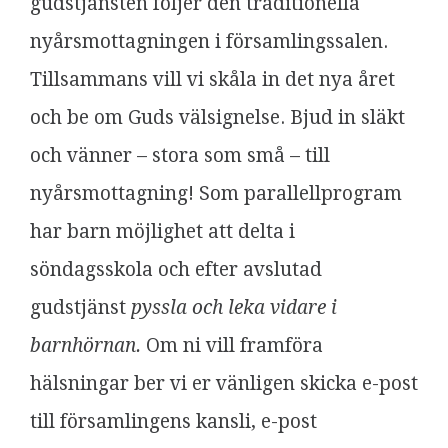
gudstjänsten följer den traditionella
nyårsmottagningen i församlingssalen.
Tillsammans vill vi skåla in det nya året
och be om Guds välsignelse. Bjud in släkt
och vänner – stora som små – till
nyårsmottagning! Som parallellprogram
har barn möjlighet att delta i
söndagsskola och efter avslutad
gudstjänst
pyssla och leka vidare i
barnhörnan.
Om ni vill framföra
hälsningar ber vi er vänligen skicka e-post
till församlingens kansli, e-post