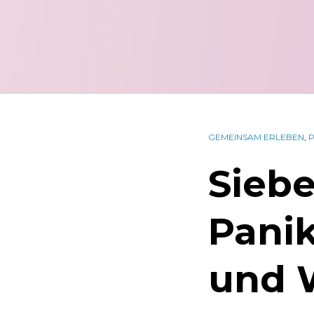
GEMEINSAM ERLEBEN
,
P
Sieb
Panik
und 