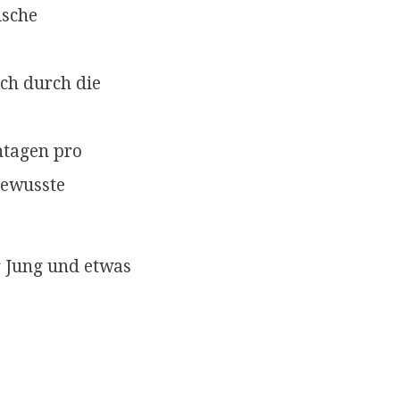
ische
uch durch die
ntagen pro
bewusste
r Jung und etwas