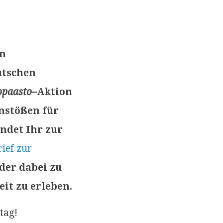
en
utschen
opaasto–
Aktion
nstößen für
indet Ihr zur
ief zur
nder dabei zu
it zu erleben.
tag!