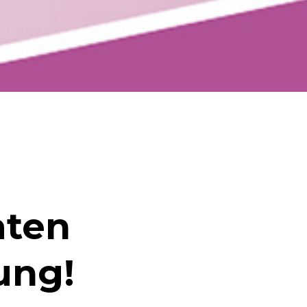
aten
ung!