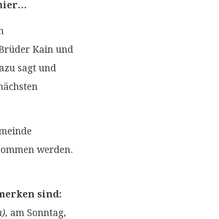
 hier…
m
 Brüder Kain und
dazu sagt und
 nächsten
emeinde
genommen werden.
merken sind:
),
am Sonntag,