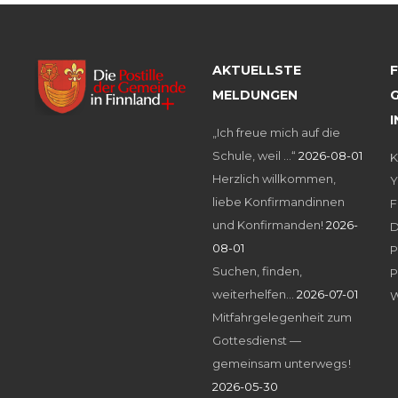
AKTUELLSTE
MELDUNGEN
G
„Ich freue mich auf die
Schule, weil …“
2026-08-01
K
Herzlich willkommen,
Y
liebe Konfirmandinnen
F
und Konfirmanden!
2026-
D
08-01
P
Suchen, finden,
P
weiterhelfen…
2026-07-01
W
Mitfahrgelegenheit zum
Gottesdienst —
gemeinsam unterwegs !
2026-05-30