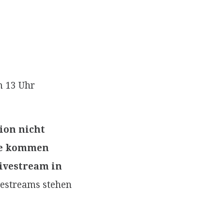
m 13 Uhr
tion nicht
che kommen
Livestream in
vestreams stehen