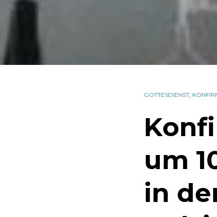
GOTTESDIENST
,
KONFI
Konf
um 1
in de