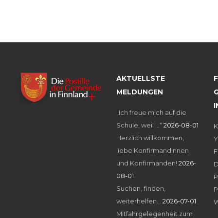
AKTUELLSTE
MELDUNGEN
G
„Ich freue mich auf die
Schule, weil …“
2026-08-01
K
Herzlich willkommen,
Y
liebe Konfirmandinnen
F
und Konfirmanden!
2026-
D
08-01
P
Suchen, finden,
P
weiterhelfen…
2026-07-01
W
Mitfahrgelegenheit zum