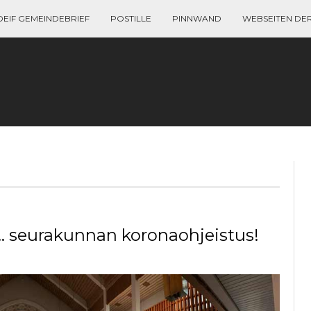
DEIF GEMEINDEBRIEF
POSTILLE
PINNWAND
WEBSEITEN DE
n… seurakunnan koronaohjeistus!